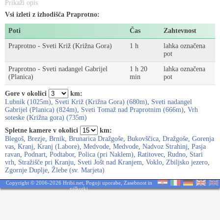
Prikaži opis
Vsi izleti z izhodišča Praprotno:
Poti
Čas
Zahtevnost
Praprotno - Sveti Križ (Križna Gora)
1 h
lahka označena
pot
Praprotno - Sveti nadangel Gabrijel
1 h 20
lahka označena
(Planica)
min
pot
Gore v okolici
km:
Lubnik (1025m)
,
Sveti Križ (Križna Gora) (680m)
,
Sveti nadangel
Gabrijel (Planica) (824m)
,
Sveti Tomaž nad Praprotnim (666m)
,
Vrh
soteske (Križna gora) (735m)
Spletne kamere v okolici
km:
Blegoš
,
Brezje
,
Brnik
,
Brunarica Dražgoše
,
Bukovščica
,
Dražgoše
,
Gorenja
vas
,
Kranj
,
Kranj (Labore)
,
Medvode
,
Medvode
,
Nadvoz Strahinj
,
Pasja
ravan
,
Podnart
,
Podtabor
,
Polica (pri Naklem)
,
Ratitovec
,
Rudno
,
Stari
vrh
,
Stražišče pri Kranju
,
Sveti Jošt nad Kranjem
,
Voklo
,
Zbiljsko jezero
,
Zgornje Duplje
,
Žlebe (sv. Marjeta)
Copyright © 2006-2026 Hribi.net,
Pogoji uporabe
,
Zasebnost in
piškotki