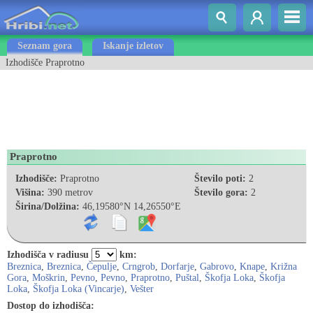
Seznam gora
Iskanje izletov
Izhodišče Praprotno
Praprotno
Izhodišče:
Praprotno
Število poti:
2
Višina:
390 metrov
Število gora:
2
Širina/Dolžina:
46,19580°N 14,26550°E
Izhodišča v radiusu
km:
Breznica
,
Breznica
,
Čepulje
,
Crngrob
,
Dorfarje
,
Gabrovo
,
Knape
,
Križna
Gora
,
Moškrin
,
Pevno
,
Pevno
,
Praprotno
,
Puštal
,
Škofja Loka
,
Škofja
Loka
,
Škofja Loka (Vincarje)
,
Vešter
Dostop do izhodišča: