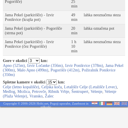
Pogorišče)
25
min
Jama Pekel (parkirišče) - Izvir
49
lahka neoznačena steza
Ponikvice (krajša pot)
min
Jama Pekel (parkirišče) - Pogorišče
20
lahka označena pot
(strma pot)
min
Jama Pekel (parkirišče) - Izvir
1 h
lahka neoznačena steza
Ponikvice (čez Pogorišče)
10
min
Gore v okolici
km:
Apno (525m)
,
Izvir Ločanke (356m)
,
Izvir Ponikvice (378m)
,
Jama Pekel
(300m)
,
Malo Apno (499m)
,
Pogorišče (412m)
,
Požiralnik Ponikvice
(350m)
Spletne kamere v okolici
km:
Celje (letno kopališče)
,
Celjska koča
,
Letališče Celje (Letališče Levec)
,
Medlog
,
Mrzlica
,
Petrovče
,
Ribnik Vrbje
,
Šentrupert
,
Velenje
,
Velenje
(Plaža Velenje)
,
Vransko
,
Žalec
Copyright © 2006-2026 Hribi.net,
Pogoji uporabe
,
Zasebnost in
piškotki