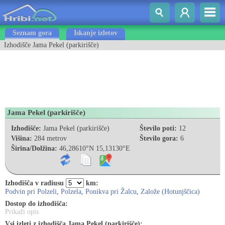
Seznam gora
Iskanje izletov
Izhodišče Jama Pekel (parkirišče)
Jama Pekel (parkirišče)
Izhodišče:
Jama Pekel (parkirišče)
Število poti:
12
Višina:
284 metrov
Število gora:
6
Širina/Dolžina:
46,28610°N 15,13130°E
Izhodišča v radiusu
km:
Podvin pri Polzeli
,
Polzela
,
Ponikva pri Žalcu
,
Založe (Hotunjščica)
Dostop do izhodišča:
Prikaži opis
Vsi izleti z izhodišča Jama Pekel (parkirišče):