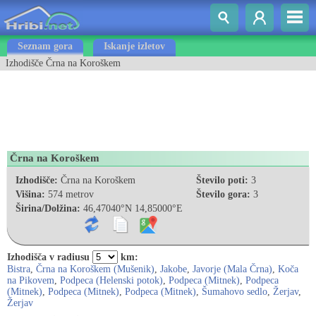
Seznam gora
Iskanje izletov
Izhodišče Črna na Koroškem
Črna na Koroškem
Izhodišče:
Črna na Koroškem
Število poti:
3
Višina:
574 metrov
Število gora:
3
Širina/Dolžina:
46,47040°N 14,85000°E
Izhodišča v radiusu
km:
Bistra
,
Črna na Koroškem (Mušenik)
,
Jakobe
,
Javorje (Mala Črna)
,
Koča
na Pikovem
,
Podpeca (Helenski potok)
,
Podpeca (Mitnek)
,
Podpeca
(Mitnek)
,
Podpeca (Mitnek)
,
Podpeca (Mitnek)
,
Šumahovo sedlo
,
Žerjav
,
Žerjav