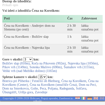
Dostop do izhodišča:
Prikaži opis
Vsi izleti z izhodišča Črna na Koroškem:
Poti
Čas
Zahtevnost
Črna na Koroškem - Andrejev dom na
2 h 30
lahka
Slemenu (po cesti)
min
označena pot
Črna na Koroškem - Božičev slap
1 h
lahka
označena pot
Črna na Koroškem - Najevska lipa
2 h 10
lahka
min
označena pot
Gore v okolici
km:
Božičev slap (810m)
,
Koča na Pikovem (992m)
,
Najevska lipa (1056m)
,
Pikov vrh (1149m)
,
Soteska Mučevo (690m)
,
Šumahov vrh (1155m)
,
Veliki vrh (nad Mežiško dolino) (1165m)
Spletne kamere v okolici
km:
Bistrica pri Pliberku / Feistritz ob Bleiburg
,
Črna na Koroškem
,
Črna na
Koroškem (Center)
,
Črna na Koroškem (smučišče Črna)
,
Dom na Peci
,
Dom na Smrekovcu
,
Golte
,
Peca
,
Poljana
,
Radegunda
,
Solčava
,
Übungslift
,
Uršlja gora
,
Zavodnje
Copyright © 2006-2026 Hribi.net,
Pogoji uporabe
,
Zasebnost in
piškotki