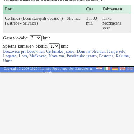
Poti
Čas
Zahtevnost
Cerknica (Dom starejših občanov) - Slivnica
1 h 30
lahka
(Zatrepi - Slivnica)
min
neoznačena
steza
Gore v okolici
km:
Spletne kamere v okolici
km:
Brezovica pri Borovnici
,
Cerkniško jezero
,
Dom na Slivnici
,
Ivanje selo
,
Logatec
,
Lom
,
Mačkovec
,
Nova vas
,
Petelinjsko jezero
,
Postojna
,
Rakitna
,
Unec
Copyright © 2006-2026 Hribi.net,
Pogoji uporabe
,
Zasebnost in
piškotki