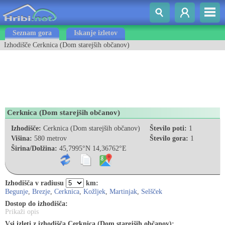
Seznam gora
Iskanje izletov
Izhodišče Cerknica (Dom starejših občanov)
Cerknica (Dom starejših občanov)
Izhodišče:
Cerknica (Dom starejših občanov)
Število poti:
1
Višina:
580 metrov
Število gora:
1
Širina/Dolžina:
45,7995°N 14,36762°E
Izhodišča v radiusu
km:
Begunje
,
Brezje
,
Cerknica
,
Kožljek
,
Martinjak
,
Selšček
Dostop do izhodišča:
Prikaži opis
Vsi izleti z izhodišča Cerknica (Dom starejših občanov):