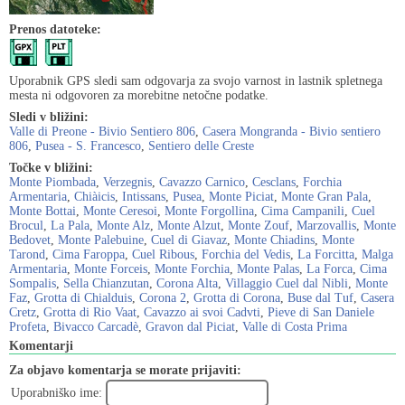
Prenos datoteke:
Uporabnik GPS sledi sam odgovarja za svojo varnost in lastnik spletnega
mesta ni odgovoren za morebitne netočne podatke.
Sledi v bližini:
Valle di Preone - Bivio Sentiero 806
,
Casera Mongranda - Bivio sentiero
806
,
Pusea - S. Francesco
,
Sentiero delle Creste
Točke v bližini:
Monte Piombada
,
Verzegnis
,
Cavazzo Carnico
,
Cesclans
,
Forchia
Armentaria
,
Chiàicis
,
Intissans
,
Pusea
,
Monte Piciat
,
Monte Gran Pala
,
Monte Bottai
,
Monte Ceresoi
,
Monte Forgollina
,
Cima Campanili
,
Cuel
Brocul
,
La Pala
,
Monte Alz
,
Monte Alzut
,
Monte Zouf
,
Marzovallis
,
Monte
Bedovet
,
Monte Palebuine
,
Cuel di Giavaz
,
Monte Chiadins
,
Monte
Tarond
,
Cima Faroppa
,
Cuel Ribous
,
Forchia del Vedis
,
La Forcitta
,
Malga
Armentaria
,
Monte Forceis
,
Monte Forchia
,
Monte Palas
,
La Forca
,
Cima
Sompalis
,
Sella Chianzutan
,
Corona Alta
,
Villaggio Cuel dal Nibli
,
Monte
Faz
,
Grotta di Chialduis
,
Corona 2
,
Grotta di Corona
,
Buse dal Tuf
,
Casera
Cretz
,
Grotta di Rio Vaat
,
Cavazzo ai svoi Cadvti
,
Pieve di San Daniele
Profeta
,
Bivacco Carcadè
,
Gravon dal Piciat
,
Valle di Costa Prima
Komentarji
Za objavo komentarja se morate prijaviti:
Uporabniško ime: