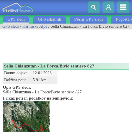
GPS sledi
GPS iskalnik
Pošlji GPS sledi
Pogosta 
GPS sledi
/
Karnijske Alpe
/ Sella Chianzutan - La Forca/Bivio sentiero 827
Sella Chianzutan - La Forca/Bivio sentiero 827
Datum objave:
12.01.2023
Dolžina poti:
5.91 km
Opis GPS sledi:
Sella Chianzutan - La Forca/Bivio sentiero 827
Prikaz poti in podatkov na zemljevidu: