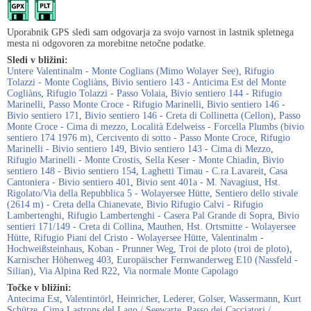
Uporabnik GPS sledi sam odgovarja za svojo varnost in lastnik spletnega
mesta ni odgovoren za morebitne netočne podatke.
Sledi v bližini:
Untere Valentinalm - Monte Coglians (Mimo Wolayer See)
,
Rifugio
Tolazzi - Monte Cogliàns
,
Bivio sentiero 143 - Anticima Est del Monte
Cogliàns
,
Rifugio Tolazzi - Passo Volaia
,
Bivio sentiero 144 - Rifugio
Marinelli
,
Passo Monte Croce - Rifugio Marinelli
,
Bivio sentiero 146 -
Bivio sentiero 171
,
Bivio sentiero 146 - Creta di Collinetta (Cellon)
,
Passo
Monte Croce - Cima di mezzo
,
Località Edelweiss - Forcella Plumbs (bivio
sentiero 174 1976 m)
,
Cercivento di sotto - Passo Monte Croce
,
Rifugio
Marinelli - Bivio sentiero 149
,
Bivio sentiero 143 - Cima di Mezzo
,
Rifugio Marinelli - Monte Crostis
,
Sella Keser - Monte Chiadin
,
Bivio
sentiero 148 - Bivio sentiero 154
,
Laghetti Timau - C.ra Lavareit
,
Casa
Cantoniera - Bivio sentiero 401
,
Bivio sent 401a - M. Navagiust
,
Hst.
Rigolato/Via della Repubblica 5 - Wolayersee Hütte
,
Sentiero dello stivale
(2614 m) - Creta della Chianevate
,
Bivio Rifugio Calvi - Rifugio
Lambertenghi
,
Rifugio Lambertenghi - Casera Pal Grande di Sopra
,
Bivio
sentieri 171/149 - Creta di Collina
,
Mauthen, Hst. Ortsmitte - Wolayersee
Hütte
,
Rifugio Piani del Cristo - Wolayersee Hütte
,
Valentinalm -
Hochweißsteinhaus
,
Koban - Prunner Weg
,
Troi de ploto (troi de ploto)
,
Karnischer Höhenweg 403
,
Europäischer Fernwanderweg E10 (Nassfeld -
Silian)
,
Via Alpina Red R22
,
Via normale Monte Capolago
Točke v bližini:
Antecima Est
,
Valentintörl
,
Heinricher, Lederer, Golser, Wassermann
,
Kurt
Schütze
,
Cima Lastrons del Lago / Seewarte
,
Passo dei Cacciatori /