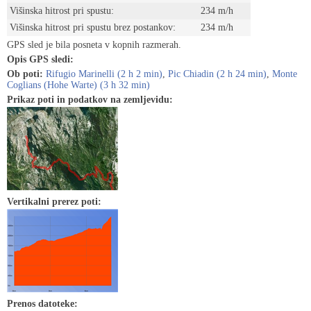
Višinska hitrost pri spustu:
234 m/h
Višinska hitrost pri spustu brez postankov:
234 m/h
GPS sled je bila posneta v kopnih razmerah.
Opis GPS sledi:
Ob poti:
Rifugio Marinelli (2 h 2 min)
,
Pic Chiadin (2 h 24 min)
,
Monte
Coglians (Hohe Warte) (3 h 32 min)
Prikaz poti in podatkov na zemljevidu:
Vertikalni prerez poti:
Prenos datoteke: