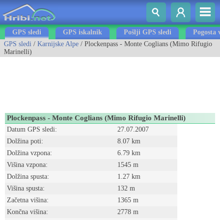
GPS sledi
GPS iskalnik
Pošlji GPS sledi
Pogosta 
GPS sledi
/
Karnijske Alpe
/ Plockenpass - Monte Coglians (Mimo Rifugio
Marinelli)
Plockenpass - Monte Coglians (Mimo Rifugio Marinelli)
Datum GPS sledi:
27.07.2007
Dolžina poti:
8.07 km
Dolžina vzpona:
6.79 km
Višina vzpona:
1545 m
Dolžina spusta:
1.27 km
Višina spusta:
132 m
Začetna višina:
1365 m
Končna višina:
2778 m