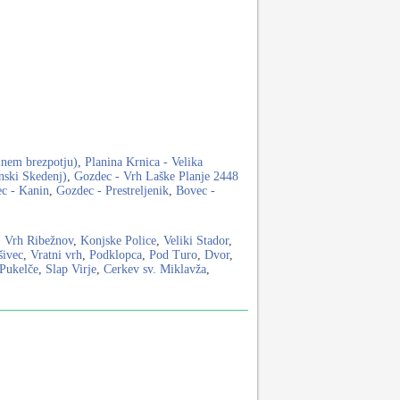
elnem brezpotju)
,
Planina Krnica - Velika
nski Skedenj)
,
Gozdec - Vrh Laške Planje 2448
c - Kanin
,
Gozdec - Prestreljenik
,
Bovec -
,
Vrh Ribežnov
,
Konjske Police
,
Veliki Stador
,
šivec
,
Vratni vrh
,
Podklopca
,
Pod Turo
,
Dvor
,
Pukelče
,
Slap Virje
,
Cerkev sv. Miklavža
,