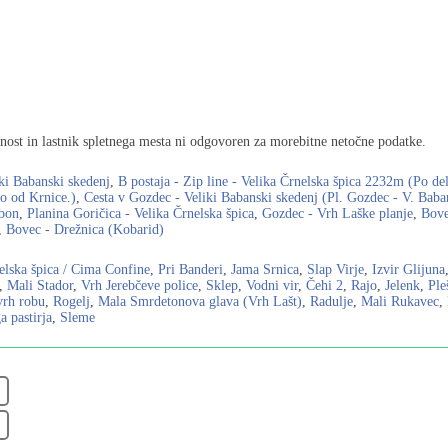
ost in lastnik spletnega mesta ni odgovoren za morebitne netočne podatke.
iki Babanski skedenj
,
B postaja - Zip line - Velika Črnelska špica 2232m (Po d
o od Krnice.)
,
Cesta v Gozdec - Veliki Babanski skedenj (Pl. Gozdec - V. Baba
bon
,
Planina Goričica - Velika Črnelska špica
,
Gozdec - Vrh Laške planje
,
Bove
,
Bovec - Drežnica (Kobarid)
elska špica / Cima Confine
,
Pri Banderi
,
Jama Srnica
,
Slap Virje
,
Izvir Glijuna
,
Mali Stador
,
Vrh Jerebčeve police
,
Sklep
,
Vodni vir
,
Čehi 2
,
Rajo
,
Jelenk
,
Ple
vrh robu
,
Rogelj
,
Mala Smrdetonova glava (Vrh Lašt)
,
Radulje
,
Mali Rukavec
,
 pastirja
,
Sleme