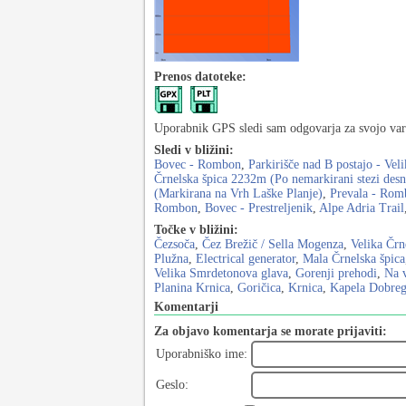
Prenos datoteke:
Uporabnik GPS sledi sam odgovarja za svojo varn
Sledi v bližini:
Bovec - Rombon
,
Parkirišče nad B postajo - Vel
Črnelska špica 2232m (Po nemarkirani stezi desn
(Markirana na Vrh Laške Planje)
,
Prevala - Rom
Rombon
,
Bovec - Prestreljenik
,
Alpe Adria Trail
Točke v bližini:
Čezsoča
,
Čez Brežič / Sella Mogenza
,
Velika Črn
Plužna
,
Electrical generator
,
Mala Črnelska špica
Velika Smrdetonova glava
,
Gorenji prehodi
,
Na 
Planina Krnica
,
Goričica
,
Krnica
,
Kapela Dobrega
Komentarji
Za objavo komentarja se morate prijaviti:
Uporabniško ime:
Geslo: