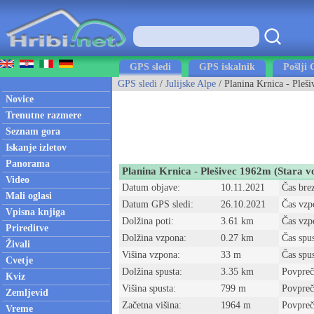
GPS sledi
GPS iskalnik
Pošlji 
GPS sledi
/
Julijske Alpe
/ Planina Krnica - Pleši
Novice
Trenutne razmere
Seznam gora
Iskanje izletov
Panorama
Planina Krnica - Plešivec 1962m (Stara v
Video
Datum objave:
10.11.2021
Čas bre
Mali oglasi
Datum GPS sledi:
26.10.2021
Čas vzp
Vpisna knjiga
Dolžina poti:
3.61 km
Čas vzp
Prireditve
Dolžina vzpona:
0.27 km
Čas spu
Živali
Višina vzpona:
33 m
Čas spu
Cvetje
Dolžina spusta:
3.35 km
Povpreč
Kviz
Višina spusta:
799 m
Povpreč
Zemljevid
Začetna višina:
1964 m
Povpreč
Vreme