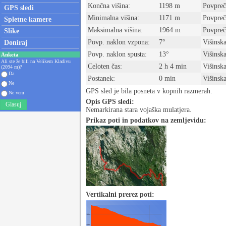
Končna višina:
1198 m
Povpreč
GPS sledi
Minimalna višina:
1171 m
Povprečn
Spletne kamere
Maksimalna višina:
1964 m
Povpreč
Slike
Povp. naklon vzpona:
7°
Višinska
Doniraj
Povp. naklon spusta:
13°
Višinsk
Anketa
Ali ste že bili na Velikem Kladivu
Celoten čas:
2 h 4 min
Višinska
(2094 m)?
Da
Postanek:
0 min
Višinska
Ne
GPS sled je bila posneta v kopnih razmerah.
Ne vem
Opis GPS sledi:
Glasuj
Nemarkirana stara vojaška mulatjera.
Prikaz poti in podatkov na zemljevidu:
Vertikalni prerez poti: