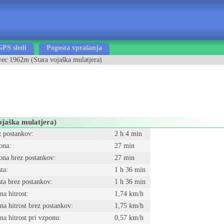
GPS sledi
Pogosta vprašanja
vec 1962m (Stara vojaška mulatjera)
ojaška mulatjera)
z postankov:
2 h 4 min
ona:
27 min
ona brez postankov:
27 min
sta:
1 h 36 min
sta brez postankov:
1 h 36 min
na hitrost:
1,74 km/h
na hitrost brez postankov:
1,75 km/h
na hitrost pri vzponu:
0,57 km/h