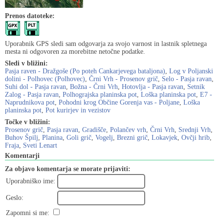
Prenos datoteke:
Uporabnik GPS sledi sam odgovarja za svojo varnost in lastnik spletnega
mesta ni odgovoren za morebitne netočne podatke.
Sledi v bližini:
Pasja raven - Dražgoše (Po poteh Cankarjevega bataljona)
,
Log v Poljanski
dolini - Polhovec (Polhovec)
,
Črni Vrh - Prosenov grič
,
Selo - Pasja ravan
,
Suhi dol - Pasja ravan
,
Božna - Črni Vrh
,
Hotovlja - Pasja ravan
,
Setnik
Zalog - Pasja ravan
,
Polhograjska planinska pot
,
Loška planinska pot
,
E7 -
Naprudnikova pot
,
Pohodni krog Občine Gorenja vas - Poljane
,
Loška
planinska pot
,
Pot kurirjev in vezistov
Točke v bližini:
Prosenov grič
,
Pasja ravan
,
Gradišče
,
Polančev vrh
,
Črni Vrh
,
Srednji Vrh
,
Buhov Špilj
,
Planina
,
Goli grič
,
Vogelj
,
Brezni grič
,
Lokavjek
,
Ovčji hrib
,
Fraja
,
Sveti Lenart
Komentarji
Za objavo komentarja se morate prijaviti:
Uporabniško ime:
Geslo:
Zapomni si me: