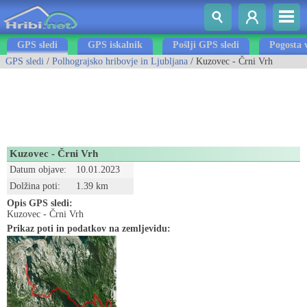
GPS sledi
GPS iskalnik
Pošlji GPS sledi
Pogosta 
GPS sledi
/
Polhograjsko hribovje in Ljubljana
/ Kuzovec - Črni Vrh
Kuzovec - Črni Vrh
Datum objave:
10.01.2023
Dolžina poti:
1.39 km
Opis GPS sledi:
Kuzovec - Črni Vrh
Prikaz poti in podatkov na zemljevidu: