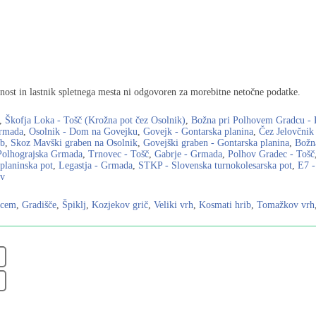
ost in lastnik spletnega mesta ni odgovoren za morebitne netočne podatke.
,
Škofja Loka - Tošč (Krožna pot čez Osolnik)
,
Božna pri Polhovem Gradcu - 
Grmada
,
Osolnik - Dom na Govejku
,
Govejk - Gontarska planina
,
Čez Jelovčnik
ob
,
Skoz Mavški graben na Osolnik
,
Govejški graben - Gontarska planina
,
Božn
Polhograjska Grmada
,
Trnovec - Tošč
,
Gabrje - Grmada
,
Polhov Gradec - Tošč
planinska pot
,
Legastja - Grmada
,
STKP - Slovenska turnokolesarska pot
,
E7 -
ov
dcem
,
Gradišče
,
Špiklj
,
Kozjekov grič
,
Veliki vrh
,
Kosmati hrib
,
Tomažkov vrh