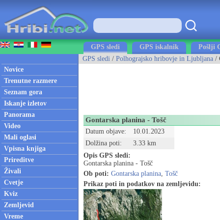
GPS sledi
GPS iskalnik
Pošlji 
GPS sledi
/
Polhograjsko hribovje in Ljubljana
/ 
Novice
Trenutne razmere
Seznam gora
Iskanje izletov
Panorama
Gontarska planina - Tošč
Video
Datum objave:
10.01.2023
Mali oglasi
Dolžina poti:
3.33 km
Vpisna knjiga
Opis GPS sledi:
Prireditve
Gontarska planina - Tošč
Živali
Ob poti:
Gontarska planina
,
Tošč
Cvetje
Prikaz poti in podatkov na zemljevidu:
Kviz
Zemljevid
Vreme