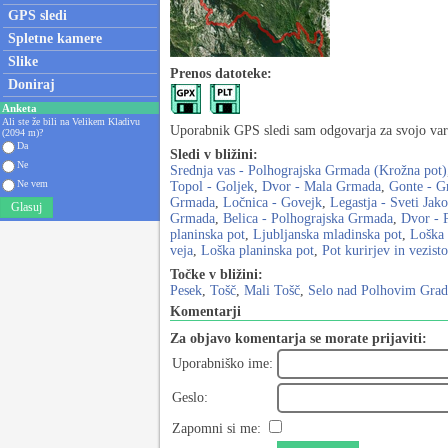
GPS sledi
Spletne kamere
Slike
Prenos datoteke:
Doniraj
Anketa
Ali ste že bili na Velikem Kladivu
Uporabnik GPS sledi sam odgovarja za svojo varn
(2094 m)?
Da
Sledi v bližini:
Ne
Srednja vas - Polhograjska Grmada (Krožna pot)
Ne vem
Topol - Goljek
,
Dvor - Mala Grmada
,
Gonte - 
Grmada
,
Ločnica - Govejk
,
Legastja - Sveti Jak
Glasuj
Grmada
,
Belica - Polhograjska Grmada
,
Dvor - 
planinska pot
,
Ljubljanska mladinska pot
,
Loška 
veja
,
Loška planinska pot
,
Pot kurirjev in vezist
Točke v bližini:
Pesek
,
Tošč
,
Mali Tošč
,
Selo nad Polhovim Gra
Komentarji
Za objavo komentarja se morate prijaviti:
Uporabniško ime:
Geslo:
Zapomni si me: