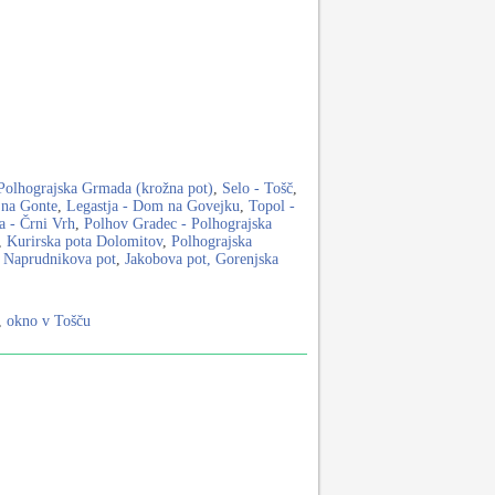
Polhograjska Grmada (krožna pot)
,
Selo - Tošč
,
 na Gonte
,
Legastja - Dom na Govejku
,
Topol -
a - Črni Vrh
,
Polhov Gradec - Polhograjska
,
Kurirska pota Dolomitov
,
Polhograjska
 Naprudnikova pot
,
Jakobova pot, Gorenjska
,
okno v Tošču