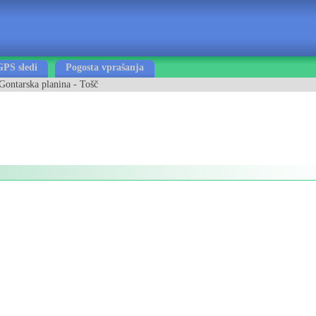
GPS sledi
Pogosta vprašanja
Gontarska planina - Tošč