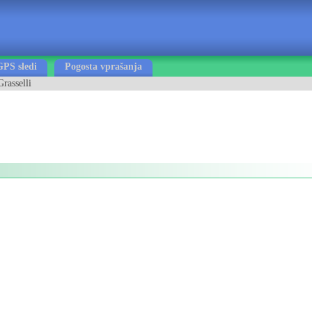
GPS sledi
Pogosta vprašanja
Grasselli