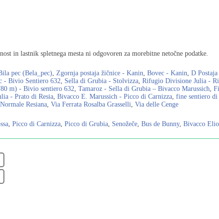
ost in lastnik spletnega mesta ni odgovoren za morebitne netočne podatke.
Bila pec (Bela_pec)
,
Zgornja postaja žičnice - Kanin
,
Bovec - Kanin
,
D Postaja
c - Bivio Sentiero 632
,
Sella di Grubia - Stolvizza
,
Rifugio Divisione Julia - R
80 m) - Bivio sentiero 632
,
Tamaroz - Sella di Grubia – Bivacco Marussich
,
F
lia - Prato di Resia
,
Bivacco E. Marussich - Picco di Carnizza
,
fine sentiero di
 Normale Resiana
,
Via Ferrata Rosalba Grasselli
,
Via delle Cenge
ssa
,
Picco di Carnizza
,
Picco di Grubia
,
Senožeče
,
Bus de Bunny
,
Bivacco Eli