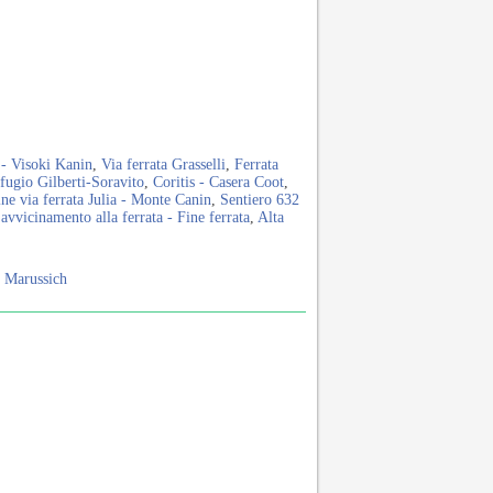
 - Visoki Kanin
,
Via ferrata Grasselli
,
Ferrata
ifugio Gilberti-Soravito
,
Coritis - Casera Coot
,
ine via ferrata Julia - Monte Canin
,
Sentiero 632
 avvicinamento alla ferrata - Fine ferrata
,
Alta
o Marussich