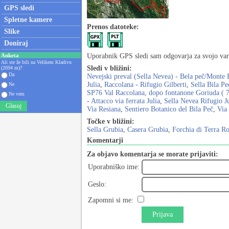
GPS sledi
Spletne kamere
Prenos datoteke:
Slike
Doniraj
Anketa
Uporabnik GPS sledi sam odgovarja za svojo varn
Ali ste že bili na Velikem Kladivu
Sledi v bližini:
(2094 m)?
Da
Nevejski preval (Sella Nevea) - Bela peč/Monte 
Julia
,
Raccolana - Rifugio Gilberti
,
Sella Bila Pe
Ne
SP76 Val Raccolana, dopo fontanone Goriuda ( 7
Ne vem
- Attacco via ferrata Julia
,
Sella Nevea Rifugio Ju
Glasuj
Via Resiana
,
Sentiero Botanico del Bila Peč
,
Via
Točke v bližini:
Sella Grubia
,
Casera Grubia
,
Forchia di Terra Ro
Komentarji
Za objavo komentarja se morate prijaviti:
Uporabniško ime:
Geslo:
Zapomni si me:
Prijava