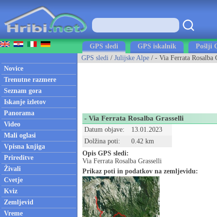
GPS sledi
GPS iskalnik
Pošlji 
GPS sledi
/
Julijske Alpe
/ - Via Ferrata Rosalba 
Novice
Trenutne razmere
Seznam gora
Iskanje izletov
Panorama
- Via Ferrata Rosalba Grasselli
Video
Datum objave:
13.01.2023
Mali oglasi
Dolžina poti:
0.42 km
Vpisna knjiga
Opis GPS sledi:
Prireditve
Via Ferrata Rosalba Grasselli
Živali
Prikaz poti in podatkov na zemljevidu:
Cvetje
Kviz
Zemljevid
Vreme