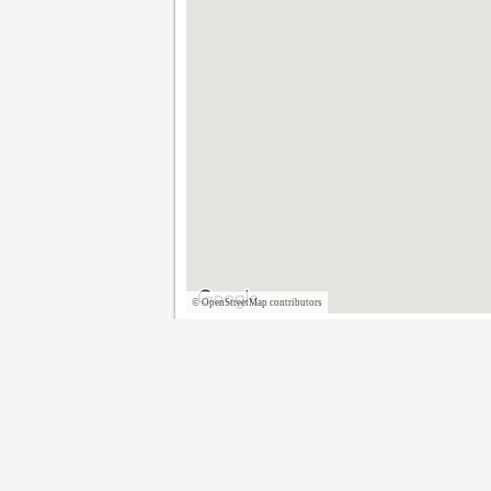
©
OpenStreetMap contributors
C