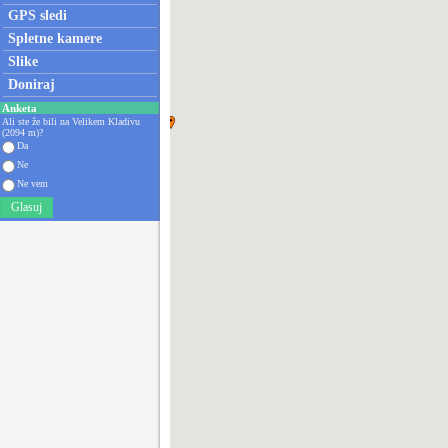
GPS sledi
Spletne kamere
Slike
Doniraj
Anketa
Ali ste že bili na Velikem Kladivu
(2094 m)?
Da
Ne
Ne vem
Glasuj