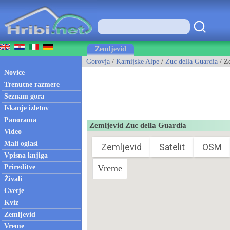
Zemljevid
Gorovja
/
Karnijske Alpe
/
Zuc della Guardia
/ Z
Novice
Trenutne razmere
Seznam gora
Iskanje izletov
Panorama
Zemljevid Zuc della Guardia
Video
Mali oglasi
Zemljevid
Satelit
OSM
Vpisna knjiga
Prireditve
Vreme
Živali
Cvetje
Kviz
Zemljevid
Vreme