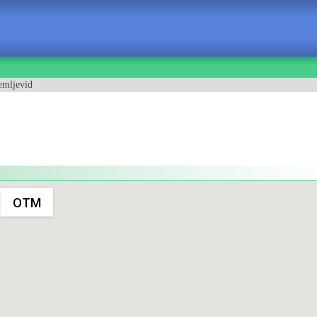
emljevid
OTM