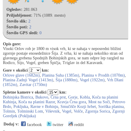
Ogledov:
281.063
Priljubljenost:
71% (1089. mesto)
Število slik:
2
Število poti:
2
Število GPS sledi:
0
Opis gore:
Visoki Orlov rob je 1800 m visok vrh, ki se nahaja v neposredni bližini
zgornje postaje enosedežnice Šija. Z vrha, ki se nahaja nekoliko stran od
glavnega grebena Spodnjih Bohinjskih gora, se nam odpre lep razgled na
Rodico, Šijo, Vogel, greben Špičja, Triglav in del Karavank.
Gore v okolici
km:
Orlove glave (1682m)
,
Planina Suha (1385m)
,
Planina v Prodih (1070m)
,
Planina Zadnji Vogel (1413m)
,
Šija (1880m)
,
Vogel (1922m)
,
Vrh Dlani
(1852m)
,
Zavitar (1750m)
Spletne kamere v okolici
km:
Bohinjska Bistrica
,
Bukovo
,
Črna prst
,
Gorje
,
Kobla
,
Koča na planini
Kuhinja
,
Koča na planini Razor
,
Kravja Črna gora
,
Most na Soči
,
Petrovo
Brdo
,
Pokljuka
,
Ravne v Bohinju
,
Smučišče Kozji hrbet
,
Soriška planina
,
Tolmin
,
Tolminski Lom
,
Viševnik
,
Vogel
,
Volče
,
Zgornja Sorica
,
Zgornji
Goreljek (Pokljuka)
Dodaj v:
facebook
twitter
reddit