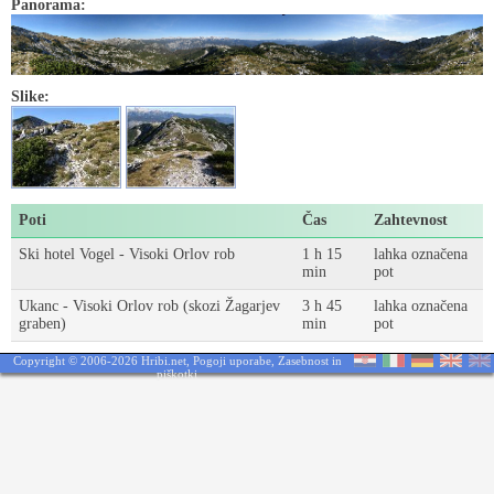
Panorama:
Slike:
Poti
Čas
Zahtevnost
Ski hotel Vogel - Visoki Orlov rob
1 h 15
lahka označena
min
pot
Ukanc - Visoki Orlov rob (skozi Žagarjev
3 h 45
lahka označena
graben)
min
pot
Copyright © 2006-2026 Hribi.net,
Pogoji uporabe
,
Zasebnost in
piškotki