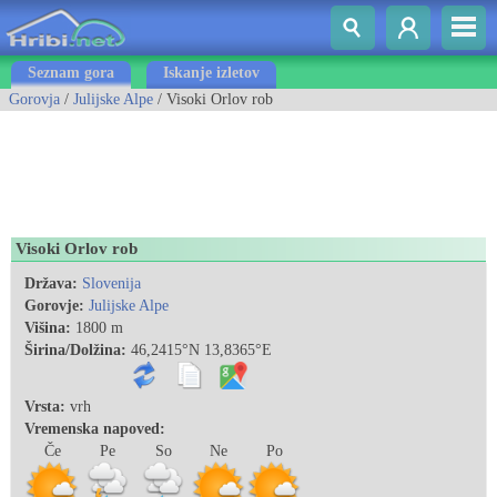
Seznam gora
Iskanje izletov
Gorovja
/
Julijske Alpe
/ Visoki Orlov rob
Visoki Orlov rob
Država:
Slovenija
Gorovje:
Julijske Alpe
Višina:
1800 m
Širina/Dolžina:
46,2415°N 13,8365°E
Vrsta:
vrh
Vremenska napoved:
Če
Pe
So
Ne
Po