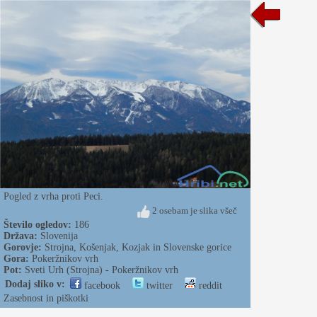
Pogled z vrha proti Peci.
2 osebam je slika všeč
Število ogledov:
186
Država:
Slovenija
Gorovje:
Strojna, Košenjak, Kozjak in Slovenske gorice
Gora:
Pokeržnikov vrh
Pot:
Sveti Urh (Strojna) - Pokeržnikov vrh
Dodaj sliko v:
facebook
twitter
reddit
Zasebnost in piškotki