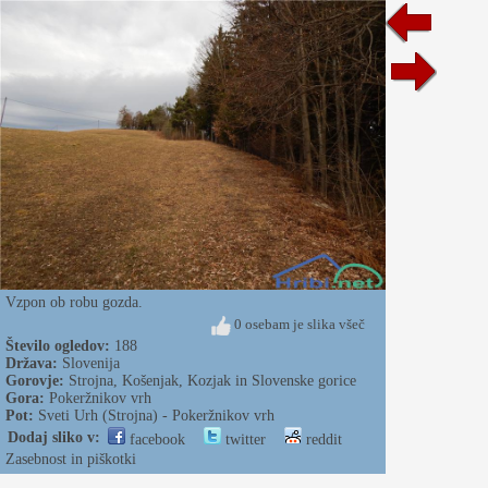
Vzpon ob robu gozda.
0 osebam je slika všeč
Število ogledov:
188
Država:
Slovenija
Gorovje:
Strojna, Košenjak, Kozjak in Slovenske gorice
Gora:
Pokeržnikov vrh
Pot:
Sveti Urh (Strojna) - Pokeržnikov vrh
Dodaj sliko v:
facebook
twitter
reddit
Zasebnost in piškotki