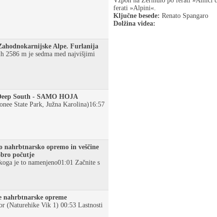
Vzpon na Zermulo po ferati »Amici d
ferati »Alpini«.
Ključne besede:
Renato Spangaro
Dolžina videa:
 Zahodnokarnijske Alpe. Furlanija
jih 2586 m je sedma med najvišjimi
i Deep South - SAMO HOJA
conee State Park, Južna Karolina)16:57
o nahrbtnarsko opremo in veščine
obro počutje
koga je to namenjeno01:01 Začnite s
e nahrbtnarske opreme
or (Naturehike Vik 1) 00:53 Lastnosti