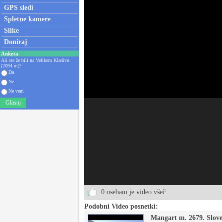
GPS sledi
Spletne kamere
Slike
Doniraj
Anketa
Ali ste že bili na Velikem Kladivu
(2094 m)?
Da
Ne
Ne vem
Glasuj
0 osebam je video všeč
Podobni Video posnetki:
Mangart m. 2679. Slove