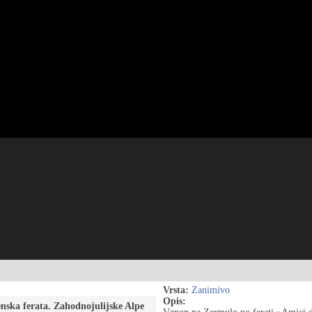
Vrsta:
Zanimivo
Opis:
nska ferata. Zahodnojulijske Alpe