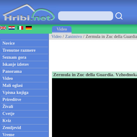
Video
Video
/
Zanimivo
/ Zermula in Zuc della Guardia
Novice
Trenutne razmere
Seznam gora
Iskanje izletov
Panorama
Zermula in Zuc della Guardia. Vzhodnokar
Video
Mali oglasi
Vpisna knjiga
Prireditve
Živali
Cvetje
Kviz
Zemljevid
Vreme