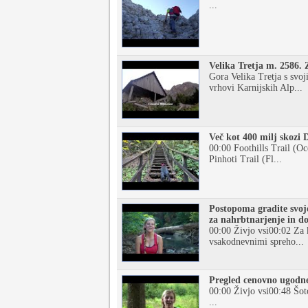
...
Velika Tretja m. 2586.
Gora Velika Tretja s svo
vrhovi Karnijskih Alp...
Več kot 400 milj skoz
00:00 Foothills Trail (O
Pinhoti Trail (Fl...
Postopoma gradite svoj
za nahrbtnarjenje in d
00:00 Živjo vsi00:02 Za 
vsakodnevnimi spreho...
Pregled cenovno ugodn
00:00 Živjo vsi00:48 Šot
...