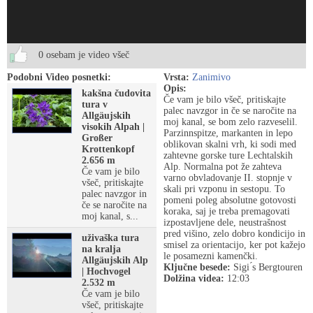
0 osebam je video všeč
Podobni Video posnetki:
Vrsta:
Zanimivo
Opis:
kakšna čudovita
Če vam je bilo všeč, pritiskajte
tura v
palec navzgor in če se naročite na
Allgäujskih
moj kanal, se bom zelo razveselil.
visokih Alpah |
Parzinnspitze, markanten in lepo
Großer
oblikovan skalni vrh, ki sodi med
Krottenkopf
zahtevne gorske ture Lechtalskih
2.656 m
Alp. Normalna pot že zahteva
Če vam je bilo
varno obvladovanje II. stopnje v
všeč, pritiskajte
skali pri vzponu in sestopu. To
palec navzgor in
pomeni poleg absolutne gotovosti
če se naročite na
koraka, saj je treba premagovati
moj kanal, s...
izpostavljene dele, neustrašnost
pred višino, zelo dobro kondicijo in
uživaška tura
smisel za orientacijo, ker pot kažejo
na kralja
le posamezni kamenčki.
Allgäujskih Alp
Ključne besede:
Sigi ́s Bergtouren
| Hochvogel
Dolžina videa:
12:03
2.532 m
Če vam je bilo
všeč, pritiskajte