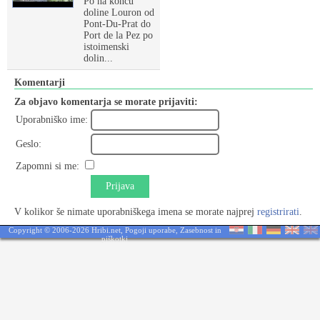
Po na koncu
doline Louron od
Pont-Du-Prat do
Port de la Pez po
istoimenski
dolin...
Komentarji
Za objavo komentarja se morate prijaviti:
Uporabniško ime:
Geslo:
Zapomni si me:
Prijava
V kolikor še nimate uporabniškega imena se morate najprej
registrirati
.
Copyright © 2006-2026 Hribi.net,
Pogoji uporabe
,
Zasebnost in
piškotki