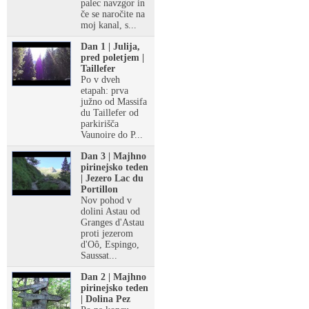
palec navzgor in
če se naročite na
moj kanal, s...
Dan 1 | Julija,
pred poletjem |
Taillefer
Po v dveh
etapah: prva
južno od Massifa
du Taillefer od
parkirišča
Vaunoire do P...
Dan 3 | Majhno
pirinejsko teden
| Jezero Lac du
Portillon
Nov pohod v
dolini Astau od
Granges d'Astau
proti jezerom
d'Oô, Espingo,
Saussat...
Dan 2 | Majhno
pirinejsko teden
| Dolina Pez