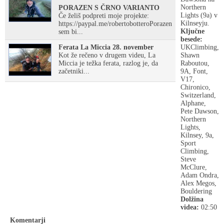
Northern
PORAZEN S ČRNO VARIANTO
Lights (9a) v
Če želiš podpreti moje projekte:
Kilnseyju.
https://paypal.me/robertobotteroPorazen
Ključne
sem bi...
besede:
Ferata La Miccia 28. november
UKClimbing,
Kot že rečeno v drugem videu, La
Shawn
Miccia je težka ferata, razlog je, da
Raboutou,
začetniki...
9A, Font,
V17,
Chironico,
Switzerland,
Alphane,
Pete Dawson,
Northern
Lights,
Kilnsey, 9a,
Sport
Climbing,
Steve
McClure,
Adam Ondra,
Alex Megos,
Bouldering
Dolžina
videa:
02:50
Komentarji