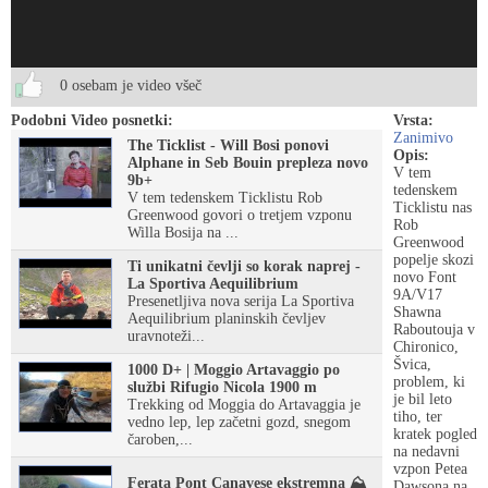
0 osebam je video všeč
Podobni Video posnetki:
Vrsta:
Zanimivo
The Ticklist - Will Bosi ponovi
Opis:
Alphane in Seb Bouin prepleza novo
V tem
9b+
tedenskem
V tem tedenskem Ticklistu Rob
Ticklistu nas
Greenwood govori o tretjem vzponu
Rob
Willa Bosija na ...
Greenwood
popelje skozi
Ti unikatni čevlji so korak naprej -
novo Font
La Sportiva Aequilibrium
9A/V17
Presenetljiva nova serija La Sportiva
Shawna
Aequilibrium planinskih čevljev
Raboutouja v
uravnoteži...
Chironico,
Švica,
1000 D+ | Moggio Artavaggio po
problem, ki
službi Rifugio Nicola 1900 m
je bil leto
Trekking od Moggia do Artavaggia je
tiho, ter
vedno lep, lep začetni gozd, snegom
kratek pogled
čaroben,...
na nedavni
vzpon Petea
Ferata Pont Canavese ekstremna ⛰️
Dawsona na