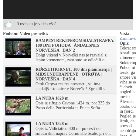
0 osebam je video všeč
Podobni Video posnetki:
Vrsta:
Zanimiv
RAMPESTREKEN/ROMSDALSTRAPPA.
Opis:
100 DNI POHODA | ÅNDALSNES |
Tokrat s
NORVEŠKA | DAN 2
izbrali p
Dolgi vikend v Norveški nas je razvajal z
z imenom
lepim vremenom, zato smo se odločili o...
Sukkerto
Pohod ni
RØRSETHORNET. 100 dni planinčenja |
težek, ga
MIDSUNDTRAPPENE | OTRØYA |
zmore vs
NORVEŠKA | DAN 4
vrha se o
Otok Otrøya res res preseneti, saj ima
čudovit
najdaljše stopnice v Norveški! Zgradili s...
pogled n
mesto
LA NUDA 1828 m
Ålesund,
Opis iz rifugio Cavone 1424 m. pot 335 do
obalo, ot
Passo della Porticciola in Punta Sofia...
in fjord.
Pogled je
širok, da 
LA NUDA 1828 m
povsod
Opis iz Vidiciatico 800 m. po cesti do
neobičaj
smučarskih naprav Corno alle Scale, pri o...
lepo. V