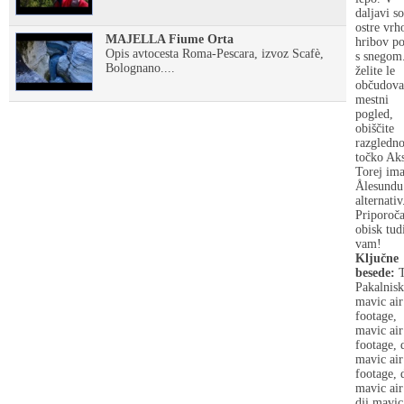
daljavi so
ostre vrh
MAJELLA Fiume Orta
hribov po
Opis avtocesta Roma-Pescara, izvoz Scafè,
s snegom
Bolognano....
želite le
občudova
mestni
pogled,
obiščite
razgledn
točko Aks
Torej ima
Ålesundu
alternativ
Priporoč
obisk tud
vam!
Ključne
besede:
T
Pakalnisk
mavic air
footage,
mavic air
footage, 
mavic air
footage, 
mavic air
dji mavic