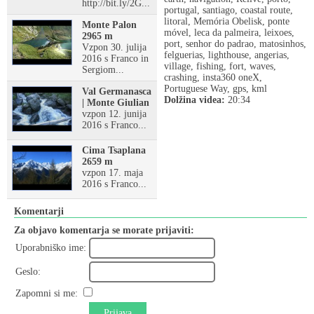
http://bit.ly/2G...
portugal, santiago, coastal route,
litoral, Memória Obelisk, ponte
Monte Palon
móvel, leca da palmeira, leixoes,
2965 m
port, senhor do padrao, matosinhos,
Vzpon 30. julija
felguerias, lighthouse, angerias,
2016 s Franco in
village, fishing, fort, waves,
Sergiom...
crashing, insta360 oneX,
Portuguese Way, gps, kml
Val Germanasca
Dolžina videa:
20:34
| Monte Giulian
vzpon 12. junija
2016 s Franco...
Cima Tsaplana
2659 m
vzpon 17. maja
2016 s Franco...
Komentarji
Za objavo komentarja se morate prijaviti:
Uporabniško ime:
Geslo:
Zapomni si me:
Prijava