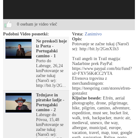
0 osebam je video všeč
Podobni Video posnetki:
Vrsta:
Zanimivo
Opis:
Ne preskoči hoje
Potovanje se začne tukaj (Naroči
iz Porta -
se): http://bit.ly/2GmX1h3
Portugalski
camino - 1
Trail angeli in Trail magija:
Porto do
Nadarbine prek PayPal:
Labruge, 26,24
https://www.paypal.com/biz/fund?
kmPotovanje se
id=FXV56K4CC2YTA
začne tukaj
Efrenova trgovina z
(Naroči se):
merchandisingom:
http://bit.ly/2G...
https://teespring.com/stores/efren-
gonzalez
Trdnjave in
Ključne besede:
Efrén, aerial
piratske ladje -
photography, drone, pilgrimage,
Portugalski
hike, pilgrim, camino, adventure,
camino - 2
expedition, must see, bucket list,
Labruge do
walk, trek, backpacker, mavic air,
Póvoa, 15,48
medieval, unesco, the way,
kmPotovanje se
albergue, municipal, europe,
začne tukaj
vacation, travel, map, tour, google
(Naroči se):
earth, navigation, Relive, porto,