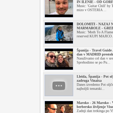
IN ILENIE - OD GOR
Music: 'Guitar Chill' by 
mizo v OSTERIA ...
DOLOMITI - NAZAJ 
MARMAROLE - GREB
Music: 'Moth To A Flame 
reserved KUPI MAJICO 
Španija - Travel Guide A
dan v MADRID prestol
Nasuživamo cel dan v sre
Sprehodimo se po Pu...
Lleida, Španija - Pot ol
zadruga Vinaixa
Danes izvedemo Pot oljčn
najboljši tematski...
Maroko - 26 Maroko - V
berbersko življenje Vis
Zadnji dan trekinga po V