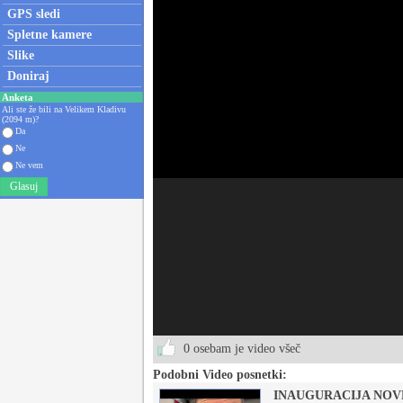
GPS sledi
Spletne kamere
Slike
Doniraj
Anketa
Ali ste že bili na Velikem Kladivu
(2094 m)?
Da
Ne
Ne vem
Glasuj
0 osebam je video všeč
Podobni Video posnetki:
INAUGURACIJA NOV