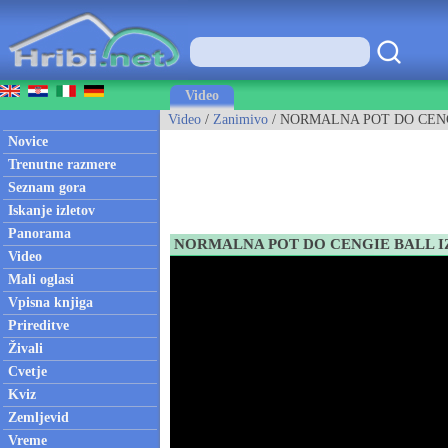
Video
Video
/
Zanimivo
/ NORMALNA POT DO CENG
Novice
Trenutne razmere
Seznam gora
Iskanje izletov
Panorama
NORMALNA POT DO CENGIE BALL I
Video
Mali oglasi
Vpisna knjiga
Prireditve
Živali
Cvetje
Kviz
Zemljevid
Vreme