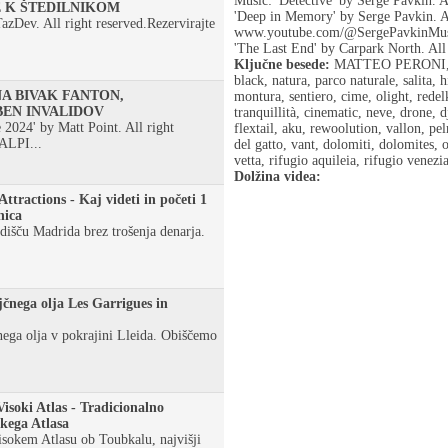
Music: 'Detective' by Serge Pavkin. Al
E K ŠTEDILNIKOM
'Deep in Memory' by Serge Pavkin. Al
TazDev. All right reserved.Rezervirajte
www.youtube.com/@SergePavkinMu
'The Last End' by Carpark North. All 
Ključne besede:
MATTEO PERONI, trac
black, natura, parco naturale, salita, 
NA BIVAK FANTON,
montura, sentiero, cime, olight, redelk
EN INVALIDOV
tranquillità, cinematic, neve, drone, 
2024' by Matt Point. All right
flextail, aku, rewoolution, vallon, pe
ALPI...
del gatto, vant, dolomiti, dolomites, 
vetta, rifugio aquileia, rifugio venezia
Dolžina videa:
ttractions - Kaj videti in početi 1
nica
dišču Madrida brez trošenja denarja.
jčnega olja Les Garrigues in
ega olja v pokrajini Lleida. Obiščemo
isoki Atlas - Tradicionalno
okega Atlasa
isokem Atlasu ob Toubkalu, najvišji