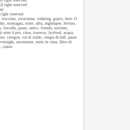
l right reserved.
l right reserved.
sic
right reserved.
ciato, escursione, trekking, gopro, hero 11
hike, montagna, notte, alba, nightlapse, ferrino,
, forcella, passo, amici, friends, torrente,
dji mini 4 pro, cima, traverso, lyofood, acqua,
lmo, caregon, val di zoldo, cengia di ball, passo
overnight, ascensione, notte in cima, libro di
, ciauta