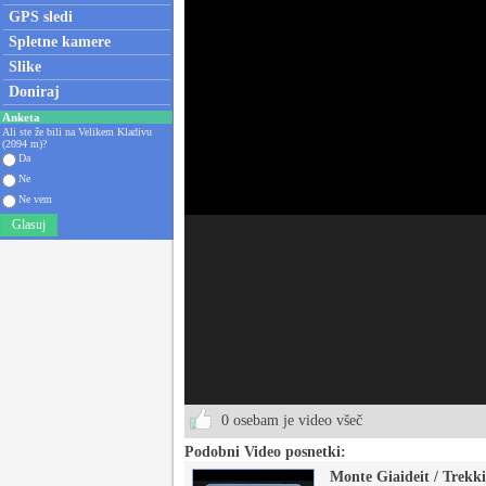
GPS sledi
Spletne kamere
Slike
Doniraj
Anketa
Ali ste že bili na Velikem Kladivu
(2094 m)?
Da
Ne
Ne vem
Glasuj
0 osebam je video všeč
Podobni Video posnetki:
Monte Giaideit / Trekki