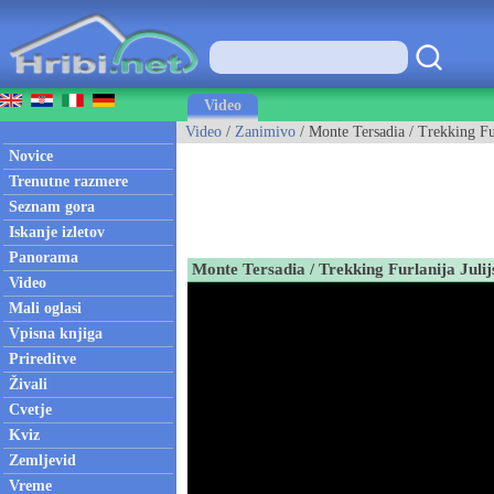
Video
Video
/
Zanimivo
/ Monte Tersadia / Trekking Furl
Novice
Trenutne razmere
Seznam gora
Iskanje izletov
Panorama
Monte Tersadia / Trekking Furlanija Julijs
Video
Mali oglasi
Vpisna knjiga
Prireditve
Živali
Cvetje
Kviz
Zemljevid
Vreme