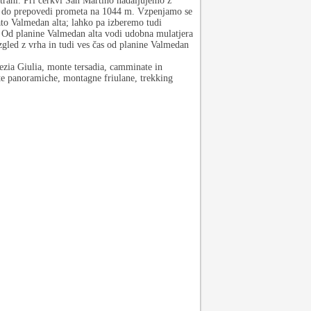
strani. Pri cerkvi San Martino nadaljujemo z
ti do prepovedi prometa na 1044 m. Vzpenjamo se
ato Valmedan alta; lahko pa izberemo tudi
e. Od planine Valmedan alta vodi udobna mulatjera
zgled z vrha in tudi ves čas od planine Valmedan
zia Giulia, monte tersadia, camminate in
te panoramiche, montagne friulane, trekking