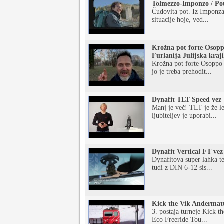
Tolmezzo-Imponzo / Po
Čudovita pot. Iz Imponza
situacije hoje, ved...
Krožna pot forte Osoppo
Furlanija Julijska kraj
Krožna pot forte Osoppo 
jo je treba prehodit...
Dynafit TLT Speed vez
Manj je več! TLT je že l
ljubiteljev je uporabi...
Dynafit Vertical FT vez
Dynafitova super lahka te
tudi z DIN 6-12 sis...
Kick the Vik Andermat
3. postaja turneje Kick t
Eco Freeride Tou...