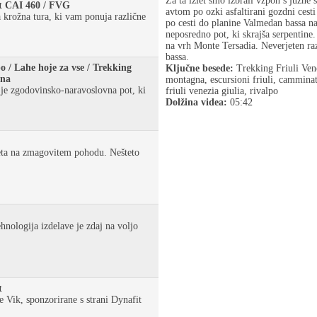
Za ta izlet smo izbrali vzpon s južne 
t CAI 460 / FVG
avtom po ozki asfaltirani gozdni ces
 krožna tura, ki vam ponuja različne
po cesti do planine Valmedan bassa n
neposredno pot, ki skrajša serpentin
na vrh Monte Tersadia. Neverjeten ra
bassa.
 / Lahe hoje za vse / Trekking
Ključne besede:
Trekking Friuli Vene
ina
montagna, escursioni friuli, cammina
je zgodovinsko-naravoslovna pot, ki
friuli venezia giulia, rivalpo
Dolžina videa:
05:42
eta na zmagovitem pohodu. Nešteto
hnologija izdelave je zdaj na voljo
t
he Vik, sponzorirane s strani Dynafit