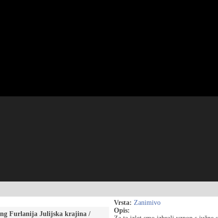
Vrsta:
Zanimivo
Opis:
ng Furlanija Julijska krajina /