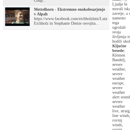
Coup...
Ljudje bi
morali iska
Mettelhorn - Ekstremno enokolesarjenje
zavetje, a 
v Alpah
namesto
https://www.facebook.com/eichholzlutz/Lutz
tega
Eichholz in Stephanie Dietze osvojita...
ogrožali
svoja
življenja i
hodili okol
Ključne
besede:
Klemen
Bandelj,
severe
weather,
severe
weather
europe,
severe
weather
alert sound
severe
weather
live, straig
line winds
rovinj
winds,
rovinj