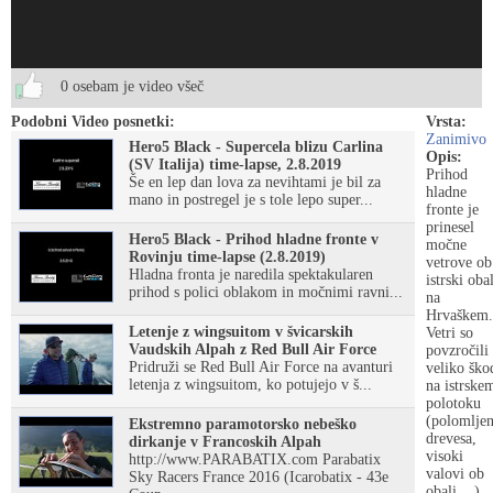
0 osebam je video všeč
Podobni Video posnetki:
Vrsta:
Zanimivo
Hero5 Black - Supercela blizu Carlina
Opis:
(SV Italija) time-lapse, 2.8.2019
Prihod
Še en lep dan lova za nevihtami je bil za
hladne
mano in postregel je s tole lepo super...
fronte je
prinesel
Hero5 Black - Prihod hladne fronte v
močne
Rovinju time-lapse (2.8.2019)
vetrove ob
Hladna fronta je naredila spektakularen
istrski obal
prihod s polici oblakom in močnimi ravni...
na
Hrvaškem.
Letenje z wingsuitom v švicarskih
Vetri so
Vaudskih Alpah z Red Bull Air Force
povzročili
Pridruži se Red Bull Air Force na avanturi
veliko ško
letenja z wingsuitom, ko potujejo v š...
na istrske
polotoku
(polomlje
Ekstremno paramotorsko nebeško
drevesa,
dirkanje v Francoskih Alpah
visoki
http://www.PARABATIX.com Parabatix
valovi ob
Sky Racers France 2016 (Icarobatix - 43e
obali,...).