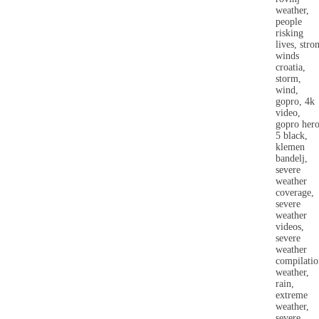
weather,
people
risking
lives, stro
winds
croatia,
storm,
wind,
gopro, 4k
video,
gopro her
5 black,
klemen
bandelj,
severe
weather
coverage,
severe
weather
videos,
severe
weather
compilatio
weather,
rain,
extreme
weather,
severe