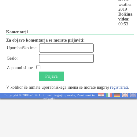
weather
2019
Dolžina
videa:
00:53
Komentarji
Za objavo komentarja se morate prijaviti:
Uporabniško ime:
Geslo:
Zapomni si me:
Prijava
V kolikor še nimate uporabniškega imena se morate najprej
registrirati
.
Copyright © 2006-2026 Hribi.net,
Pogoji uporabe
,
Zasebnost in
piškotki