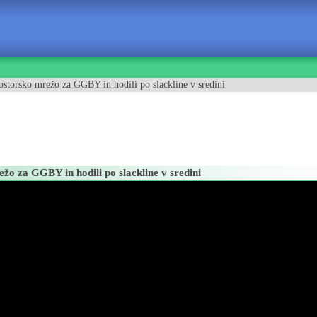
torsko mrežo za GGBY in hodili po slackline v sredini
o za GGBY in hodili po slackline v sredini