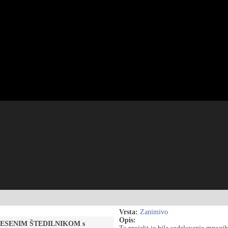
Vrsta:
Zanimivo
Opis:
 z LESENIM ŠTEDILNIKOM s