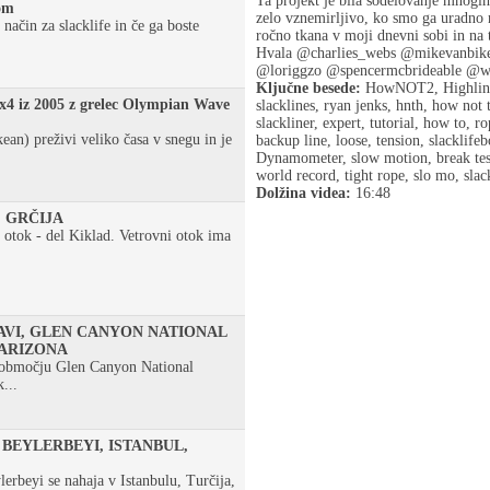
Ta projekt je bila sodelovanje mnogih s
om
zelo vznemirljivo, ko smo ga uradno 
način za slacklife in če ga boste
ročno tkana v moji dnevni sobi in na 
Hvala @charlies_webs @mikevanbike
@loriggzo @spencermcbrideable @w
Ključne besede:
HowNOT2, Highline, h
x4 iz 2005 z grelec Olympian Wave
slacklines, ryan jenks, hnth, how not 
slackliner, expert, tutorial, how to, 
n) preživi veliko časa v snegu in je
backup line, loose, tension, slacklif
Dynamometer, slow motion, break test, 
world record, tight rope, slo mo, slack
Dolžina videa:
16:48
 GRČIJA
 otok - del Kiklad. Vetrovni otok ima
AVI, GLEN CANYON NATIONAL
 ARIZONA
v območju Glen Canyon National
...
BEYLERBEYI, ISTANBUL,
lerbeyi se nahaja v Istanbulu, Turčija,