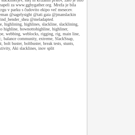
lacklinerjev, idej in križanih prstov, zato je bilo
napeli za www.ggbygather.org. Mreža je bila
trgu v parku s čudovito ekipo več mesecev.
man @sagelysight @tati.gaia @jmanslackin
ind_bender_shea @meladapted.
ighlining, highlines, slackline, slacklining,
to highline, hownottohighline, highliner,
rope, webbing, weblocks, rigging, rig, main line,
ebc, balance community, extreme, SlackSnap,
bolt buster, boltbuster, break tests, stunts,
tivity, Aki slacklines, inov split