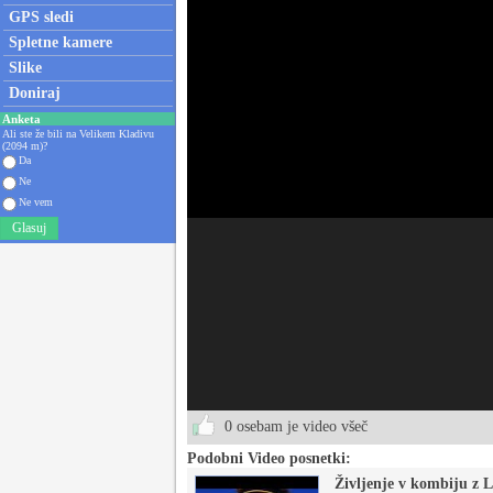
GPS sledi
Spletne kamere
Slike
Doniraj
Anketa
Ali ste že bili na Velikem Kladivu
(2094 m)?
Da
Ne
Ne vem
Glasuj
0 osebam je video všeč
Podobni Video posnetki:
Življenje v kombiju