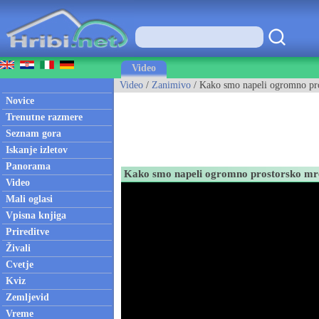
Video
Video
/
Zanimivo
/ Kako smo napeli ogromno pros
Novice
Trenutne razmere
Seznam gora
Iskanje izletov
Panorama
Kako smo napeli ogromno prostorsko mrež
Video
Mali oglasi
Vpisna knjiga
Prireditve
Živali
Cvetje
Kviz
Zemljevid
Vreme