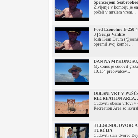
Spencerjem Seabrooke
Življenje v kombiju je en 
počeli v mrzlem vrem...
Ford Econoline E-250 4
3 | Serija Vanlife
Josh Kean Daum (@joshkea
opremil svoj kombi ...
DAN NA MYKONOSU,
Mykonos je čudovit grški
10.134 prebivalcev...
OBESNI VRT V PUŠČ
RECREATION AREA,
Čudoviti obešni vrtovi 
Recreation Area so izvirsk
3 LEGENDE DVORCA 
TURČIJA
Čudoviti stari dvorec Bey