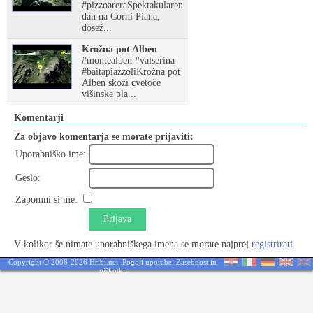
#pizzoareraSpektakularen
dan na Corni Piana,
dosež...
Krožna pot Alben
#montealben #valserina
#baitapiazzoliKrožna pot
Alben skozi cvetoče
višinske pla...
Komentarji
Za objavo komentarja se morate prijaviti:
Uporabniško ime:
Geslo:
Zapomni si me:
Prijava
V kolikor še nimate uporabniškega imena se morate najprej
registrirati
.
Copyright © 2006-2026 Hribi.net,
Pogoji uporabe
,
Zasebnost in
piškotki