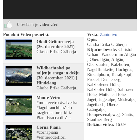
0 osebam je video všeč
Podobni Video posnetki:
Vrsta:
Zanimivo
Opis:
Okoli Grüntenseeja
Glasba Erika Gräberja
(26. december 2021)
Ključne besede:
Christof
Glasba Erika Gräberja...
Urban | Wandern im Allgäu
, Oberallgäu, Allgäu,
Oberstaufen, Kalzhofen,
Wildbachtobel po
Nagelfluhkette, Hochgrat,
taljenju snega in dežju
Rindalphorn, Buralpkopf,
(30. december 2021) |
Prodel, Denneberg,
Hindelang
Kalzhofener Höhe,
Glasba Erika Gräberja...
Kalzhofer Höhe, Salmaser
Höhe, Muttener Höhe,
Monte Vetro
Juget, Jugetalpe, Möslealpe,
#montevetro #valvedra
Jugetbach, Obere
#lagobranchinoZelo
Gsängalpe,
razgledna tura, ki iz
Hompessenalpweg, Säntis,
Piani Bracca di Z...
Staufner Berg
Dolžina videa:
16:09
Corna Piana
#cornapiana
#sentierodeifiori