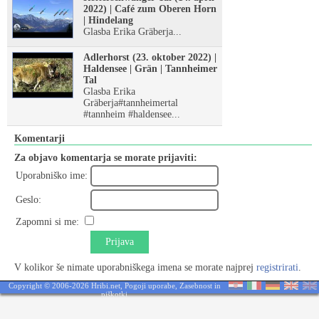
2022) | Café zum Oberen Horn
| Hindelang
Glasba Erika Gräberja...
Adlerhorst (23. oktober 2022) |
Haldensee | Grän | Tannheimer
Tal
Glasba Erika
Gräberja#tannheimertal
#tannheim #haldensee...
Komentarji
Za objavo komentarja se morate prijaviti:
Uporabniško ime:
Geslo:
Zapomni si me:
Prijava
V kolikor še nimate uporabniškega imena se morate najprej
registrirati
.
Copyright © 2006-2026 Hribi.net,
Pogoji uporabe
,
Zasebnost in
piškotki