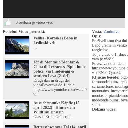
0 osebam je video všeč
Podobni Video posnetki:
Vrsta:
Zanimivo
Opis:
Velika (Koroška) Baba in
Preživeli smo dva dni
Ledinski vrh
Lepo vreme in veliko 
...
razgledov.
To je video o 1. dnev
vam je všeč :)
Jôf di Montasio/Montaz &
Povezava do 2. dela:
Cima di Terrarossa/Spik hude
https://www.youtube.
police, via Findenegg &
v=dENc0IQma8U
sentiero Leva (2. del)
Ključne besede:
pigo
Drugi dan in drugi del
foronondelbuinz, spi
videaPovezava do 1. dela:
ceriamerlone, montag
https://www.youtube.com/watch?
mountains, lucavueric
v...
montasio, pianidelmon
modeondelbuinz, biva
Aussichtspunkt Köpfle (15.
sport
april 2022) | Hinterstein
Dolžina videa:
Wildfräuleinstein
Glasba Erika Gräberja...
Retterschwanger Tal (14. april