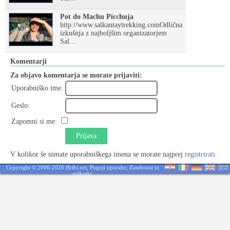
Pot do Machu Picchuja
http://www.salkantaytrekking.comOdlična
izkušnja z najboljšim organizatorjem
Sal...
Komentarji
Za objavo komentarja se morate prijaviti:
Uporabniško ime:
Geslo:
Zapomni si me:
Prijava
V kolikor še nimate uporabniškega imena se morate najprej
registrirati
.
Copyright © 2006-2026 Hribi.net,
Pogoji uporabe
,
Zasebnost in
piškotki