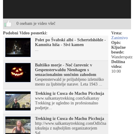
0 osebam je video všeč
Podobni Video posnetki:
Vrsta:
Zanimivo
Polet po Švabski albi - Schertelshöhle -
Opis:
Kamnita hiša - Sivi kamen
Ključne
...
besede:
Wanderspatz
Dolžina
Baltiško morje - Noč čarovnic v
videa:
Gespensterwaldu Nienhagen s
10:00
senzacionalnim sončnim zahodom
Gespensterwald je priljubljeno izletniško
mesto za ljubitelje narave. Leta 1943 ...
Trekking iz Cusca do Machu Picchuja
www.salkantaytrekking.comSalkantay
Trekking je ugledno in profesionalno
podjetje...
Trekking iz Cusca do Machu Picchuja
http://www.salkantaytrekking.comOdlična
izkušnja z najboljšim organizatorjem
Sal...