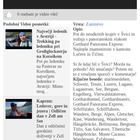
0 osebam je video všeč
Podobni Video posnetki:
Vrsta:
Zanimivo
Opis:
Največji ledenik
Pot do neodkritih krajev v Švici in
v Avstriji -
vožnja s panoramskim vlakom
Trekking po
Gotthard Panorama Express:
ledeniku pri
Najlepše znamenitosti v kantonu
Großglocknerju
Lučern in Tičinu.
na Koroškem
Pot po ledeniku
Si že kdaj bil v Švici? Morda na
na Pasterze na
pohodu? Ali smučanju? Potem mi
Koroškem,
to z veseljem sporoči v komentarju!
največjem
Ključne besede:
marlenesleben,
ledeniku v
Schweiz, Tessin, Luzern, Lugano,
Avstriji: Mimo
Luganersee, See, Bergsee,
mog...
Engelberg, Vierwaldstättersee,
Gotthardtunnel, Gotthardmassiv,
Kaprun:
Gotthard Panorama Express,
Ledovec, gore in
Schiffsfahrt, Schifffahren,
jezera | Odličen
Wandern, Berge, Alpen, Gletscher,
dan v Zell am
Käse, Wanderung, Wandertour,
See
Hängebrücke, Bellinzona, Bergtour,
Dan z odličnimi
Titlis, San Salvatore, Tibetische
gorskimi
Hängebrücke, Monte Carasso,
doživetji v Zell
Wanderweg, Erfahrung,