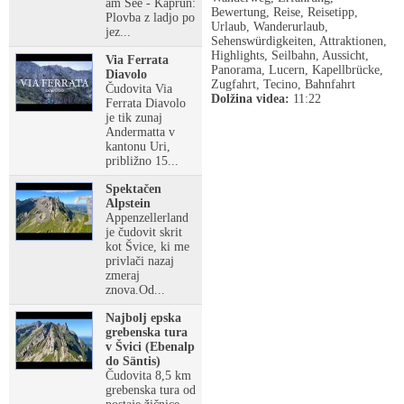
am See - Kaprun:
Bewertung, Reise, Reisetipp,
Plovba z ladjo po
Urlaub, Wanderurlaub,
jez...
Sehenswürdigkeiten, Attraktionen,
Highlights, Seilbahn, Aussicht,
Via Ferrata
Panorama, Lucern, Kapellbrücke,
Diavolo
Zugfahrt, Tecino, Bahnfahrt
Čudovita Via
Dolžina videa:
11:22
Ferrata Diavolo
je tik zunaj
Andermatta v
kantonu Uri,
približno 15...
Spektačen
Alpstein
Appenzellerland
je čudovit skrit
kot Švice, ki me
privlači nazaj
zmeraj
znova.Od...
Najbolj epska
grebenska tura
v Švici (Ebenalp
do Säntis)
Čudovita 8,5 km
grebenska tura od