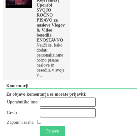
Keyframes |
Uporabi
SVOJO
ROČNO
PISAVO za
naslove Vlogov
& Video
besedila
ENOSTAVNO
Nauči se, kako
dodati
personalizirane
ročno pisane
naslove in
besedila v svoje
v...
Komentarji
Za objavo komentarja se morate prijaviti:
Uporabniško ime:
Geslo:
Zapomni si me:
Prijava