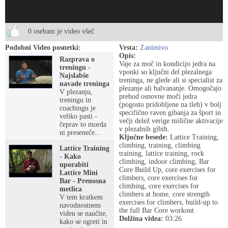
0 osebam je video všeč
Podobni Video posnetki:
Vrsta:
Zanimivo
Opis:
Razprava o
Vaje za moč in kondicijo jedra na
treningu -
vponki so ključni del plezalnega
Najslabše
treninga, ne glede ali si specialist za
navade treninga
plezanje ali balvananje. Omogočajo
V plezanju,
prehod osnovne moči jedra
treningu in
(pogosto pridobljene na tleh) v bolj
coachingu je
specifično raven gibanja za šport in
veliko pasti -
večji delež verige mišične aktivacije
čeprav to morda
v plezalnih gibih.
ni preseneče...
Ključne besede:
Lattice Training,
climbing, training, climbing
Lattice Training
training, lattice training, rock
- Kako
climbing, indoor climbing, Bar
uporabiti
Core Build Up, core exercises for
Lattice Mini
climbers, core exercises for
Bar - Prenosna
climbing, core exercises for
metlica
climbers at home, core strength
V tem kratkem
exercises for climbers, build-up to
navodnostnem
the full Bar Core workout
videu se naučite,
Dolžina videa:
03:26
kako se ogreti in