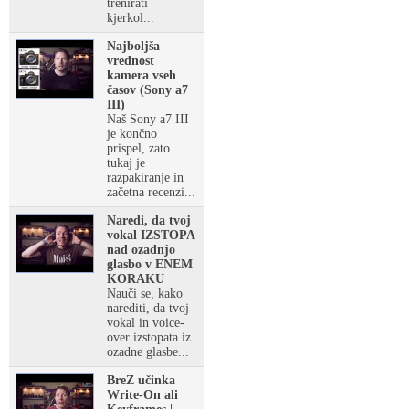
trenirati
kjerkol...
Najboljša
vrednost
kamera vseh
časov (Sony a7
III)
Naš Sony a7 III
je končno
prispel, zato
tukaj je
razpakiranje in
začetna recenzi...
Naredi, da tvoj
vokal IZSTOPA
nad ozadnjo
glasbo v ENEM
KORAKU
Nauči se, kako
narediti, da tvoj
vokal in voice-
over izstopata iz
ozadne glasbe...
BreZ učinka
Write-On ali