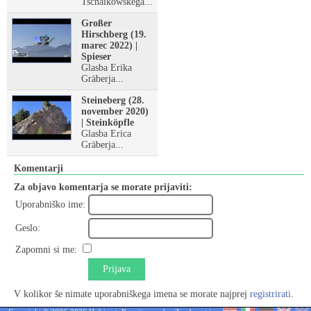
Tschaikowskega...
Großer
Hirschberg (19.
marec 2022) |
Spieser
Glasba Erika
Gräberja...
Steineberg (28.
november 2020)
| Steinköpfle
Glasba Erica
Gräberja...
Komentarji
Za objavo komentarja se morate prijaviti:
Uporabniško ime:
Geslo:
Zapomni si me:
Prijava
V kolikor še nimate uporabniškega imena se morate najprej
registrirati
.