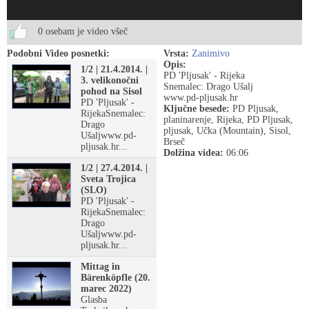
0 osebam je video všeč
Podobni Video posnetki:
Vrsta:
Zanimivo
Opis:
1/2 | 21.4.2014. |
PD 'Pljusak' - Rijeka
3. velikonočni
Snemalec: Drago Ušalj
pohod na Sisol
www.pd-pljusak.hr
PD 'Pljusak' -
Ključne besede:
PD Pljusak,
RijekaSnemalec:
planinarenje, Rijeka, PD Pljusak,
Drago
pljusak, Učka (Mountain), Sisol,
Ušaljwww.pd-
Brseč
pljusak.hr...
Dolžina videa:
06:06
1/2 | 27.4.2014. |
Sveta Trojica
(SLO)
PD 'Pljusak' -
RijekaSnemalec:
Drago
Ušaljwww.pd-
pljusak.hr...
Mittag in
Bärenköpfle (20.
marec 2022)
Glasba