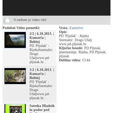
0 osebam je video všeč
Podobni Video posnetki:
Vrsta:
Zanimivo
Opis:
2/2 | 6.10.2013. |
PD 'Pljušak' - Rijeka
Komarča |
Snemalec: Drago Ušalj
Bohinj
www.pd-pljusak.hr
PD 'Pljušak' -
Ključne besede:
PD Pljusak,
RijekaSnemalec:
planinarenje, Rijeka, PD Pljusak,
Drago
pljusak
Ušaljwww.pd-
Dolžina videa:
13:44
pljusak.hr...
1/2 | 6.10.2013. |
Komarča |
Bohinj
PD 'Pljušak' -
RijekaSnemalec:
Drago
Ušaljwww.pd-
pljusak.hr...
Soteska Hladnik
in podor pod