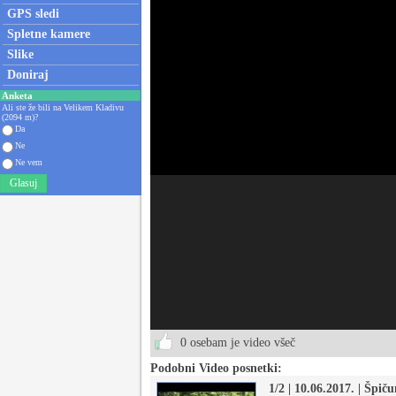
GPS sledi
Spletne kamere
Slike
Doniraj
Anketa
Ali ste že bili na Velikem Kladivu
(2094 m)?
Da
Ne
Ne vem
Glasuj
0 osebam je video všeč
Podobni Video posnetki:
1/2 | 10.06.2017. | Špič