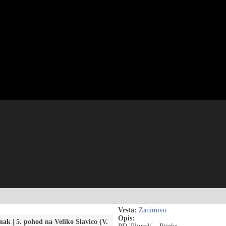
Vrsta:
Zanimivo
Opis:
unak | 5. pohod na Veliko Slavico (V.