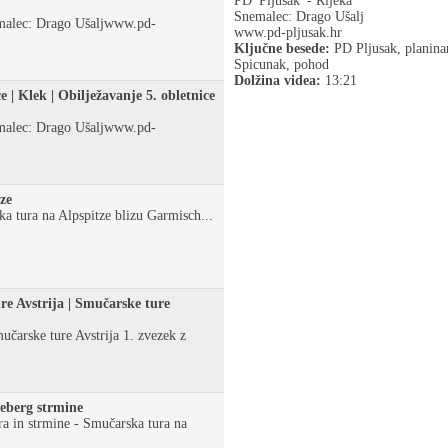
PD 'Pljusak' - Rijeka
Snemalec: Drago Ušalj
emalec: Drago Ušaljwww.pd-
www.pd-pljusak.hr
Ključne besede:
PD Pljusak, planinar
Spicunak, pohod
Dolžina videa:
13:21
ce | Klek | Obilježavanje 5. obletnice
emalec: Drago Ušaljwww.pd-
ze
a tura na Alpspitze blizu Garmisch...
re Avstrija | Smučarske ture
čarske ture Avstrija 1. zvezek z
eberg strmine
a in strmine - Smučarska tura na