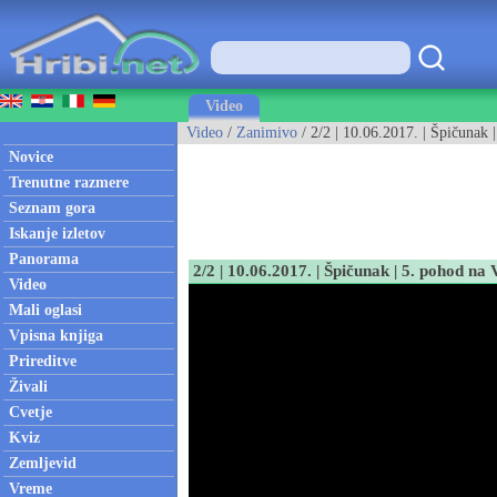
Video
Video
/
Zanimivo
/ 2/2 | 10.06.2017. | Špičunak 
Novice
Trenutne razmere
Seznam gora
Iskanje izletov
Panorama
2/2 | 10.06.2017. | Špičunak | 5. pohod na 
Video
Mali oglasi
Vpisna knjiga
Prireditve
Živali
Cvetje
Kviz
Zemljevid
Vreme