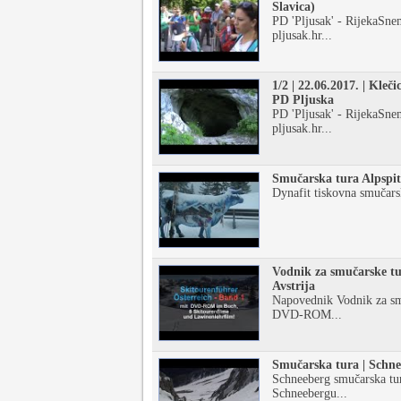
Slavica)
PD 'Pljusak' - RijekaSn
pljusak.hr...
1/2 | 22.06.2017. | Kleči
PD Pljuska
PD 'Pljusak' - RijekaSn
pljusak.hr...
Smučarska tura Alpspit
Dynafit tiskovna smučarsk
Vodnik za smučarske tu
Avstrija
Napovednik Vodnik za smu
DVD-ROM...
Smučarska tura | Schne
Schneeberg smučarska tur
Schneebergu...