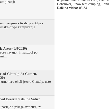
Ključne besede:
Stefan Pöhl, Campeg
kampiranje
Höhenweg, Snow tent camping, Tenda
Dolžina videa:
05:34
inove gore - Avstrija - Alpe -
imsko divje kampiranje
z Arose (6/8/2020)
Arose navzgor in navzdol po
imi...
e od Glattalp do Gumen,
-20)
-urno turo okoli jezera Glattalp, nato
vat Beverin v dolino Safien
postaje alpskega avtobusa, za