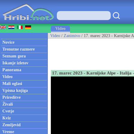
Video
Video
/
Zanimivo
/ 17. marec 2023 - Karnijske A
Novice
Trenutne razmere
Seznam gora
Iskanje izletov
Panorama
17. marec 2023 - Karnijske Alpe - Italij
Video
Mali oglasi
Vpisna knjiga
Prireditve
Živali
Cvetje
Kviz
Zemljevid
Vreme