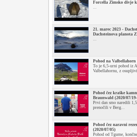
Forcella Zimsko divje 
...
21. marec 2023 - Dachste
Dachsteinova planota Z
...
Pohod na Valbellahorn i
To je 6,5-urni pohod iz 
Valbellahornu, z osupljiv
Pohod čez kraške kamn
Braunwald (2020/07/19
Prvi dan smo naredili 1,5
prenočili v Berg...
Pohod čez naravni rezer
(2020/07/05)
Pohod od Tgume, končne 