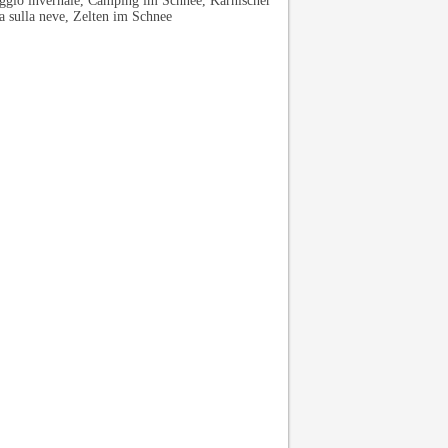
gio invernale, Camping im Schnee, Karnischer
 sulla neve, Zelten im Schnee