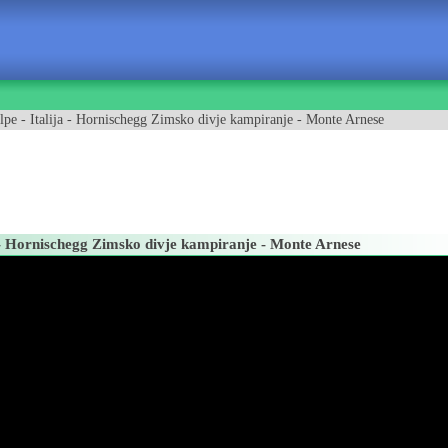
lpe - Italija - Hornischegg Zimsko divje kampiranje - Monte Arnese
a - Hornischegg Zimsko divje kampiranje - Monte Arnese