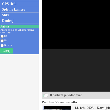
GPS sledi
Spletne kamere
Slike
Doniraj
Anketa
Ali ste že bili na Velikem Kladivu
(2094 m)?
Da
Ne
Ne vem
Glasuj
0 osebam je video všeč
Podobni Video posnetki:
14. feb. 2023 - Karnijske