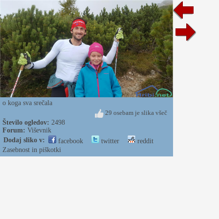
o koga sva srečala
29 osebam je slika všeč
Število ogledov:
2498
Forum:
Viševnik
Dodaj sliko v:
facebook
twitter
reddit
Zasebnost in piškotki