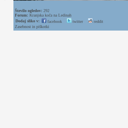
Število ogledov:
292
Forum:
Kranjska koča na Ledinah
Dodaj sliko v:
facebook
twitter
reddit
Zasebnost in piškotki