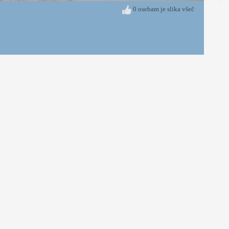
0 osebam je slika všeč