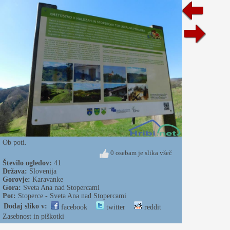
Ob poti.
0 osebam je slika všeč
Število ogledov:
41
Država:
Slovenija
Gorovje:
Karavanke
Gora:
Sveta Ana nad Stopercami
Pot:
Stoperce - Sveta Ana nad Stopercami
Dodaj sliko v:
facebook
twitter
reddit
Zasebnost in piškotki