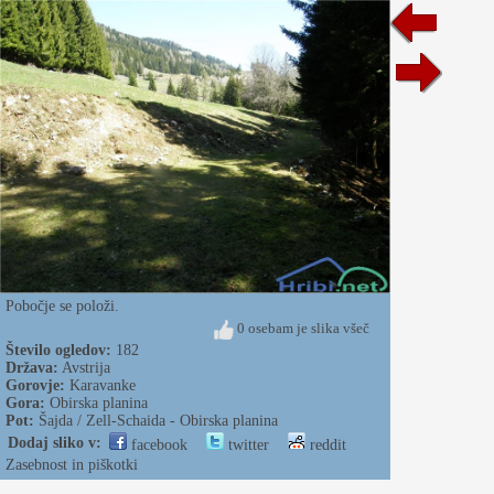
Pobočje se položi.
0 osebam je slika všeč
Število ogledov:
182
Država:
Avstrija
Gorovje:
Karavanke
Gora:
Obirska planina
Pot:
Šajda / Zell-Schaida - Obirska planina
Dodaj sliko v:
facebook
twitter
reddit
Zasebnost in piškotki