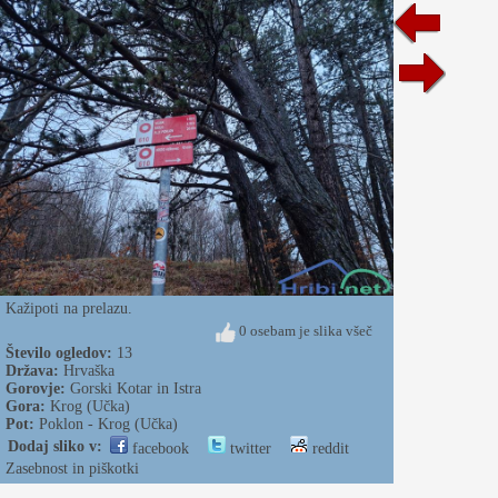
Kažipoti na prelazu.
0 osebam je slika všeč
Število ogledov:
13
Država:
Hrvaška
Gorovje:
Gorski Kotar in Istra
Gora:
Krog (Učka)
Pot:
Poklon - Krog (Učka)
Dodaj sliko v:
facebook
twitter
reddit
Zasebnost in piškotki