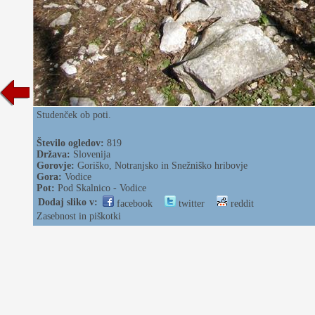
Studenček ob poti.
Število ogledov:
819
Država:
Slovenija
Gorovje:
Goriško, Notranjsko in Snežniško hribovje
Gora:
Vodice
Pot:
Pod Skalnico - Vodice
Dodaj sliko v:
facebook
twitter
reddit
Zasebnost in piškotki