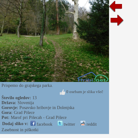
Prispemo do grajskega parka.
0 osebam je slika všeč
Število ogledov:
13
Država:
Slovenija
Gorovje:
Posavsko hribovje in Dolenjska
Gora:
Grad Pišece
Pot:
Marof pri Pišecah - Grad Pišece
Dodaj sliko v:
facebook
twitter
reddit
Zasebnost in piškotki