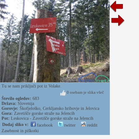
Tu se nam priključi pot iz Volake.
0 osebam je slika všeč
Število ogledov:
683
Država:
Slovenija
Gorovje:
Škofjeloško, Cerkljansko hribovje in Jelovica
Gora:
Zavetišče gorske straže na Jelencih
Pot:
Leskovica - Zavetišče gorske straže na Jelencih
Dodaj sliko v:
facebook
twitter
reddit
Zasebnost in piškotki