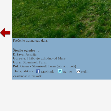
Prečenje travnatega dela.
Število ogledov:
3
Država:
Avstrija
Gorovje:
Hribovje vzhodno od Mure
Gora:
Stoaniwelt Turm
Pot:
Gasen - Stoaniwelt Turm (ob učni poti)
Dodaj sliko v:
facebook
twitter
reddit
Zasebnost in piškotki