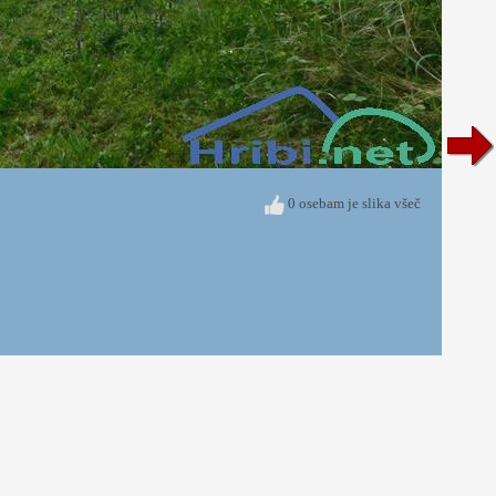
0 osebam je slika všeč