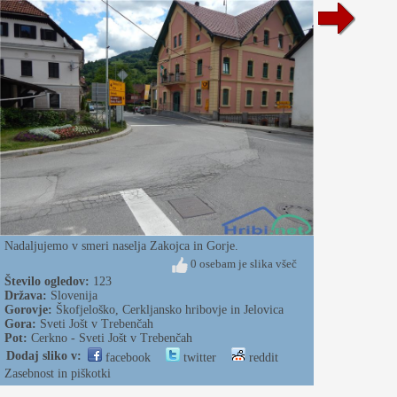
Nadaljujemo v smeri naselja Zakojca in Gorje.
0 osebam je slika všeč
Število ogledov:
123
Država:
Slovenija
Gorovje:
Škofjeloško, Cerkljansko hribovje in Jelovica
Gora:
Sveti Jošt v Trebenčah
Pot:
Cerkno - Sveti Jošt v Trebenčah
Dodaj sliko v:
facebook
twitter
reddit
Zasebnost in piškotki