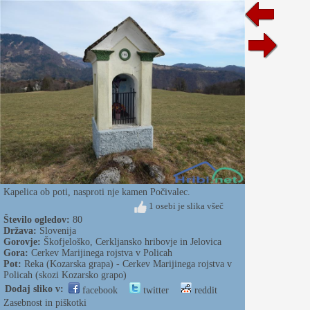
Kapelica ob poti, nasproti nje kamen Počivalec.
1 osebi je slika všeč
Število ogledov:
80
Država:
Slovenija
Gorovje:
Škofjeloško, Cerkljansko hribovje in Jelovica
Gora:
Cerkev Marijinega rojstva v Policah
Pot:
Reka (Kozarska grapa) - Cerkev Marijinega rojstva v
Policah (skozi Kozarsko grapo)
Dodaj sliko v:
facebook
twitter
reddit
Zasebnost in piškotki