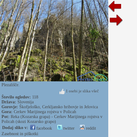
Plezališče.
1 osebi je slika všeč
Število ogledov:
118
Država:
Slovenija
Gorovje:
Škofjeloško, Cerkljansko hribovje in Jelovica
Gora:
Cerkev Marijinega rojstva v Policah
Pot:
Reka (Kozarska grapa) - Cerkev Marijinega rojstva v
Policah (skozi Kozarsko grapo)
Dodaj sliko v:
facebook
twitter
reddit
Zasebnost in piškotki