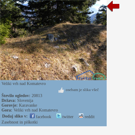
Veliki vrh nad Komatevro
osebam je slika všeč
Število ogledov:
20813
Država:
Slovenija
Gorovje:
Karavanke
Gora:
Veliki vrh nad Komatevro
Dodaj sliko v:
facebook
twitter
reddit
Zasebnost in piškotki