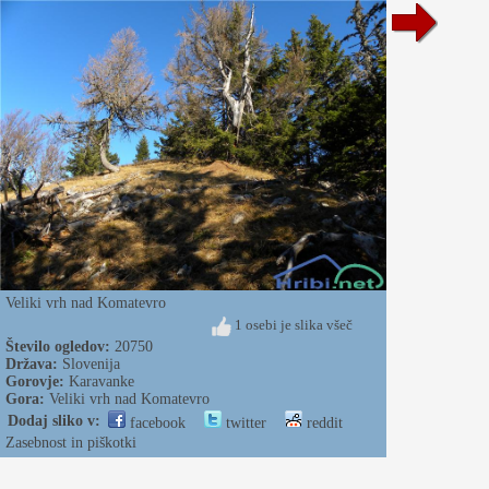
Veliki vrh nad Komatevro
1 osebi je slika všeč
Število ogledov:
20750
Država:
Slovenija
Gorovje:
Karavanke
Gora:
Veliki vrh nad Komatevro
Dodaj sliko v:
facebook
twitter
reddit
Zasebnost in piškotki